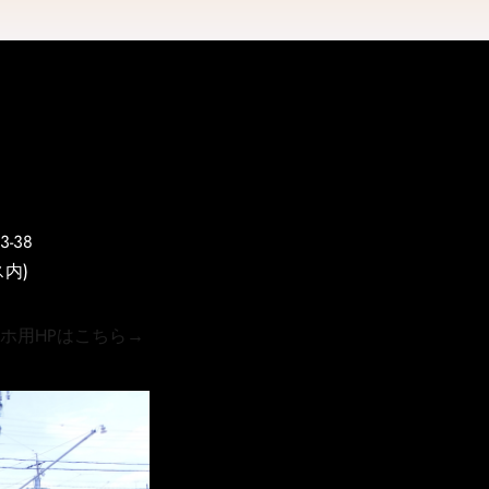
-38
内)
Pはこちら→