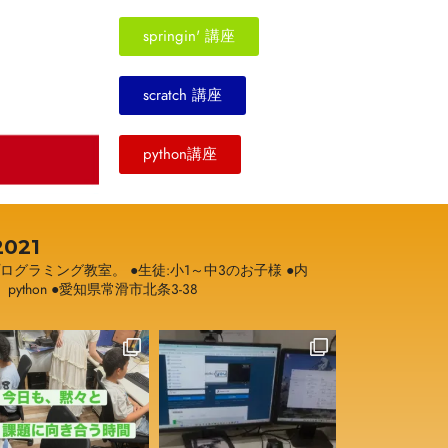
springin' 講座
scratch 講座
python講座
021
プログラミング教室。
●生徒:小1～中3のお子様
●内
h、python
●愛知県常滑市北条3-38