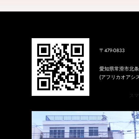
〒479-0833
愛知県常滑市北条3
(アフリカオアシス
スマホ用H