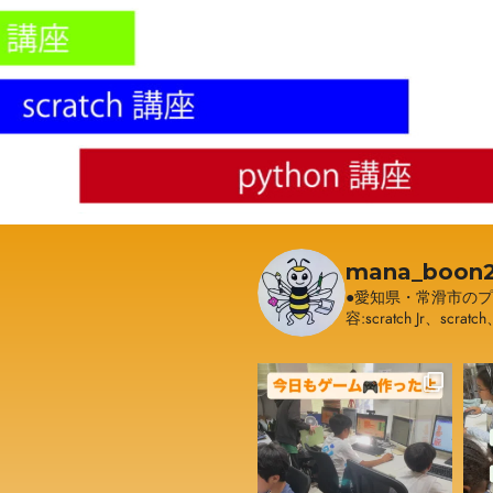
mana_boon2
●愛知県・常滑市の
容:scratch Jr、scratc