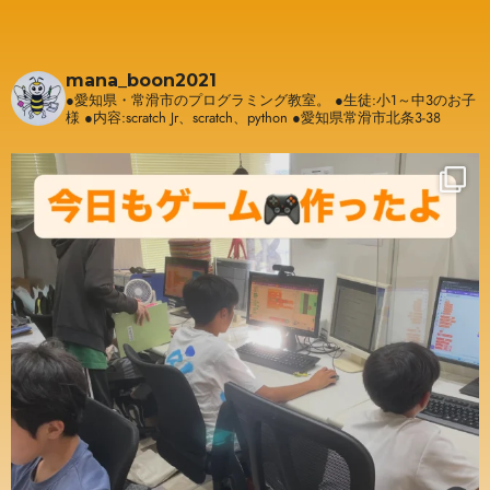
mana_boon2021
●愛知県・常滑市のプログラミング教室。
●生徒:小1～中3のお子
様
●内容:scratch Jr、scratch、python
●愛知県常滑市北条3-38