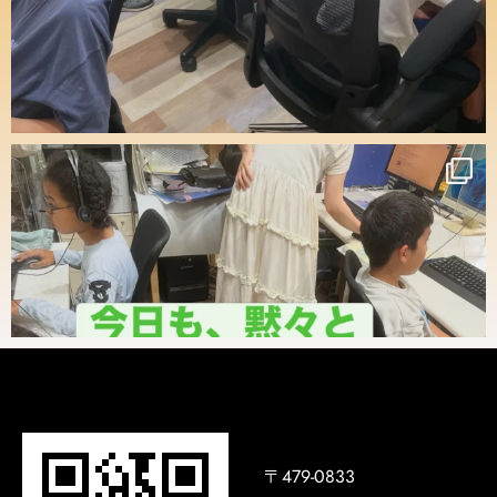
〒479-0833