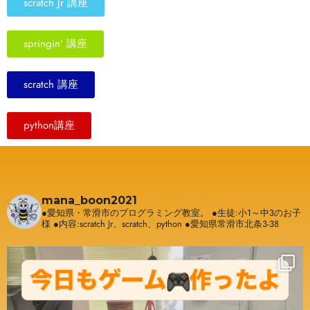
scratch Jr 講座
springin' 講座
scratch 講座
python講座
mana_boon2021
●愛知県・常滑市のプログラミング教室。
●生徒:小1～中3のお子
様
●内容:scratch Jr、scratch、python
●愛知県常滑市北条3-38