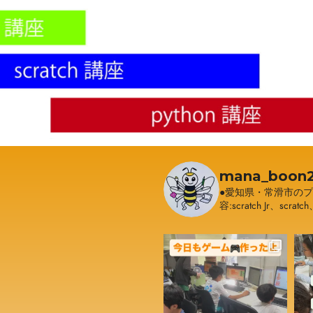
mana_boon2
●愛知県・常滑市の
容:scratch Jr、scratc