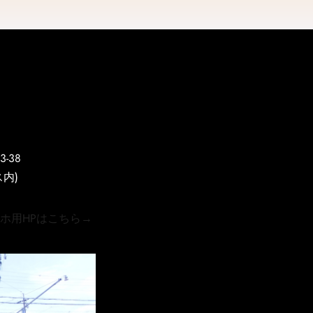
-38
内)
Pはこちら→