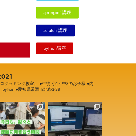
springin' 講座
scratch 講座
python講座
021
プログラミング教室。
●生徒:小1～中3のお子様
●内
h、python
●愛知県常滑市北条3-38