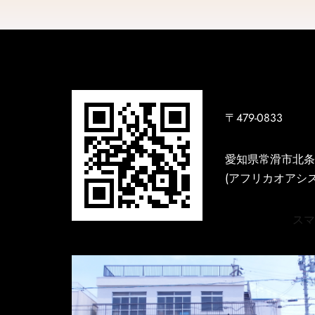
〒479-0833
愛知県常滑市北条3
(アフリカオアシス
スマホ用H