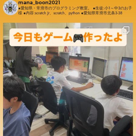
mana_boon2021
●愛知県・常滑市のプログラミング教室。
●生徒:小1～中3のお子
様
●内容:scratch Jr、scratch、python
●愛知県常滑市北条3-38