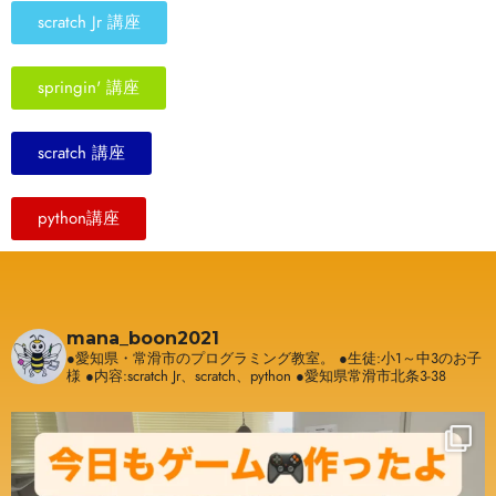
scratch Jr 講座
springin' 講座
scratch 講座
python講座
mana_boon2021
●愛知県・常滑市のプログラミング教室。
●生徒:小1～中3のお子
様
●内容:scratch Jr、scratch、python
●愛知県常滑市北条3-38