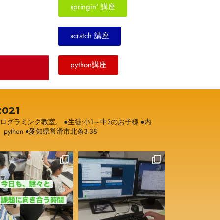
springin' 講座
scratch 講座
python講座
021
プログラミング教室。
●生徒:小1～中3のお子様
●内
h、python
●愛知県常滑市北条3-38