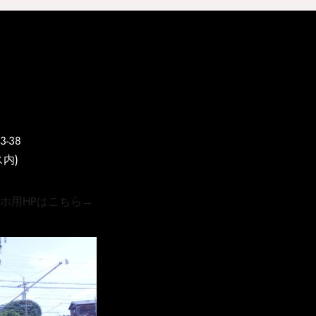
-38
内)
Pはこちら→