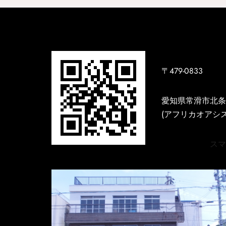
〒479-0833
愛知県常滑市北条3
(アフリカオアシス
スマホ用H