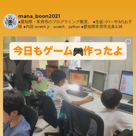
mana_boon2021
●愛知県・常滑市のプログラミング教室。
●生徒:小1～中3のお子
様
●内容:scratch Jr、scratch、python
●愛知県常滑市北条3-38