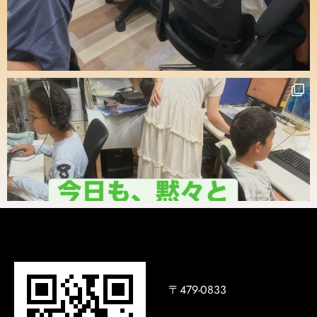
〒479-0833