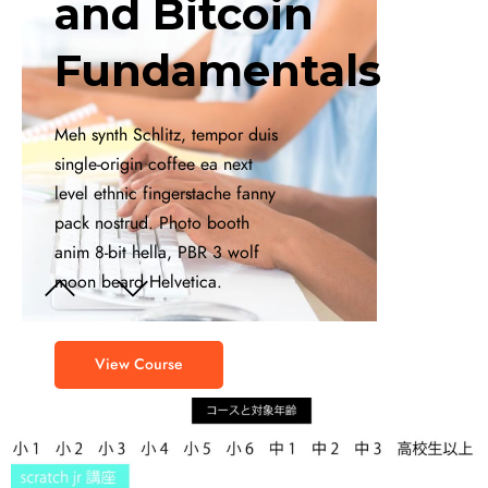
and Bitcoin
Fundamentals
Meh synth Schlitz, tempor duis
single-origin coffee ea next
level ethnic fingerstache fanny
pack nostrud. Photo booth
anim 8-bit hella, PBR 3 wolf
moon beard Helvetica.
View Course
View Course