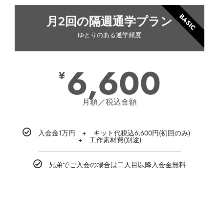
BASIC
月2回の隔週通学プラン
ゆとりのある通学頻度
6,600
¥
月額／税込金額
入会金1万円 + キット代税込6,600円(初回のみ)
+ 工作素材費(別途)
兄弟でご入会の場合は二人目以降入会金無料