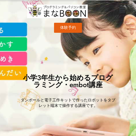
コース
無料体験予約
お問合せ
体験予約
小学3年生から始めるプログ
ラミング・embot講座
ダンボールと電子工作キットで作ったロボットをタブ
レット端末で操作する講座です。