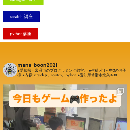
scratch 講座
python講座
mana_boon2021
●愛知県・常滑市のプログラミング教室。
●生徒:小1～中3のお子
様
●内容:scratch Jr、scratch、python
●愛知県常滑市北条3-38